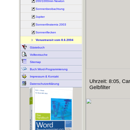
200/1000mm Newton
Sonnenbeobachtung
Jupiter
Sonnenfinsternis 2003
Sonnenflecken
Venustransit vom 8.6.2004
Gästebuch
Volltextsuche
Sitemap
Buch:Word-Programmierung
Impressum & Kontakt
Uhrzeit: 8:05, C
Datenschutzerklärung
Gelbfilter