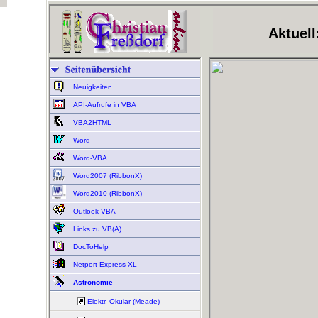
Aktuell
Neuigkeiten
API-Aufrufe in VBA
VBA2HTML
Word
Word-VBA
Word2007 (RibbonX)
Word2010 (RibbonX)
Outlook-VBA
Links zu VB(A)
DocToHelp
Netport Express XL
Astronomie
Elektr. Okular (Meade)