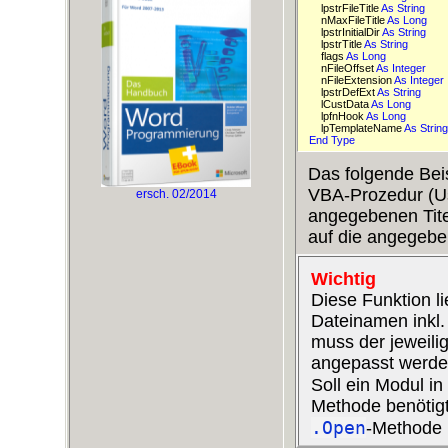
    lpstrFileTitle 
As 
String 
    nMaxFileTitle 
As 
Long 
    lpstrInitialDir 
As 
String 
    lpstrTitle 
As 
String 
    flags 
As 
Long 
    nFileOffset 
As 
Integer 
    nFileExtension 
As 
Integer 
    lpstrDefExt 
As 
String 
    lCustData 
As 
Long 
    lpfnHook 
As 
Long 
    lpTemplateName 
As 
String
End 
Type 
Das folgende Beis
VBA-Prozedur (U
ersch. 02/2014
angegebenen Titel
auf die angegeb
Wichtig
Diese Funktion l
Dateinamen inkl. 
muss der jeweili
angepasst werde
Soll ein Modul in
Methode benötigt
.Open
-Methode 