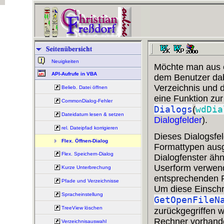
Neuigkeiten
Möchte man aus e
API-Aufrufe in VBA
dem Benutzer dab
Verzeichnis und d
Belieb. Datei öffnen
eine Funktion zur
CommonDialog-Fehler
Dialogs
wdDia
(
Dateidatum lesen & setzen
Dialogfelder
).
rel. Dateipfad korrigieren
Dieses Dialogsfel
Flex. Öffnen-Dialog
Formattypen aus
Flex. Speichern-Dialog
Dialogfenster äh
Userform verwend
Kurze Unterbrechung
entsprechenden F
Pfade und Verzeichnisse
Um diese Einsch
Spracheinstellung
GetOpenFileN
TreeView löschen
zurückgegriffen 
Rechner vorhanden
Verzeichnisauswahl