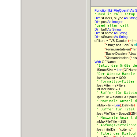
Function fkt_FileOpen() As St
'used in call setup
Dim 
sFilters, sType 
As 
String
Dim 
pos 
As 
Integer 
'used after call  
Dim 
buff 
As 
String 
Dim 
sLname 
As 
String 
Dim 
sSname 
As 
String 
"
(
sFilters = 
VB-Dateien 
*.frm
"
"
*.frm;*.bas;*.cls
 & 
v
"
(
Formulardateien
*.fr
"
(
Basic-Dateien 
*.bas
"
(
Klassendateien 
*.cls
With 
OFName

'Setzt die Größe de
(
  .lStructSize = 
Len
OFNam
'Der Window Handle 
  .hwndOwner = &O0

' Formattyp-Filter 
  .lpstrFilter = sFilters

  .nFilterIndex = 1

' Buffer für Datein
  .lpstrFile = sModul & Space
' Maximale Anzahl d
(
)
  .nMaxFile = 
Len
.lpstrFile
' Buffer für Titel 
(
  .lpstrFileTitle = Space$
254
' Maximale Anzahl d
  .nMaxFileTitle = 255

' Anfangsverzeichni
"
"
  .lpstrInitialDir = 
c:\temp
' Titel des Dialogf