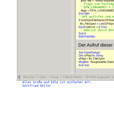
"
  .lpstrTitle = 
Modul exportie
' Flags zum Festleg
' OFN_LONGNAMES = l
End 
With 
' API aufrufen und 
(
If 
GetOpenFileName
OFNa
(
  fkt_FileOpen = 
Left
OFName.
ElseIf 
intError = 0 
Then 
' Abbruch durch Ben
End 
If 
End Function 
Der Aufruf dieser
Sub DateiDialog()  
Dim 
sPfad 
As 
String 
"
MsgBox 
Ausgewählte Datei:
End 
Sub 
Besucher: 0 online | 0 heute | 0 diesen Monat | 2574810 insgesamt | Se
Alles Große und Edle ist einfacher Art.
Gottfried Keller