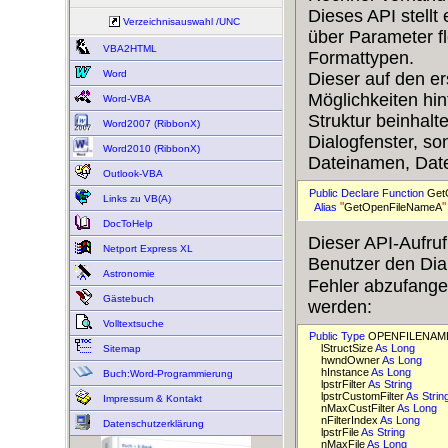
Dieses API stellt
Verzeichnisauswahl /UNC
über Parameter f
VBA2HTML
Formattypen.
Word
Dieser auf den er
Möglichkeiten hin
Word-VBA
Struktur beinhalte
Word2007 (RibbonX)
Dialogfenster, so
Word2010 (RibbonX)
Dateinamen, Date
Outlook-VBA
Public 
Declare 
Function 
Get
Links zu VB(A)
"
"
Alias 
GetOpenFileNameA
DocToHelp
Dieser API-Aufruf
Netport Express XL
Benutzer den Dial
Astronomie
Fehler abzufange
Gästebuch
werden:
Volltextsuche
Public 
Type 
OPENFILENAME
    lStructSize 
As 
Long 
Sitemap
    hwndOwner 
As 
Long 
    hInstance 
As 
Long 
Buch:Word-Programmierung
    lpstrFilter 
As 
String 
    lpstrCustomFilter 
As 
Strin
Impressum & Kontakt
    nMaxCustFilter 
As 
Long 
    nFilterIndex 
As 
Long 
Datenschutzerklärung
    lpstrFile 
As 
String 
    nMaxFile 
As 
Long 