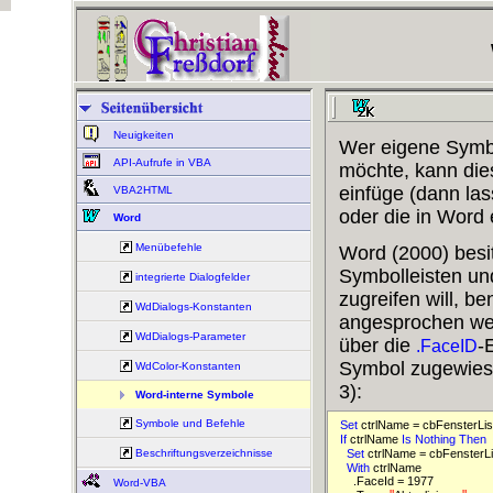
Neuigkeiten
Wer eigene Symbo
API-Aufrufe in VBA
möchte, kann die
einfüge (dann las
VBA2HTML
oder die in Word
Word
Menübefehle
Word (2000) besi
Symbolleisten un
integrierte Dialogfelder
zugreifen will, be
WdDialogs-Konstanten
angesprochen wer
WdDialogs-Parameter
über die
-
.FaceID
Symbol zugewiese
WdColor-Konstanten
3):
Word-interne Symbole
Symbole und Befehle
Set 
ctrlName = cbFensterLis
If 
ctrlName 
Is 
Nothing 
Then 
Beschriftungsverzeichnisse
Set 
ctrlName = cbFensterLi
With 
ctrlName

    .FaceId = 1977

Word-VBA