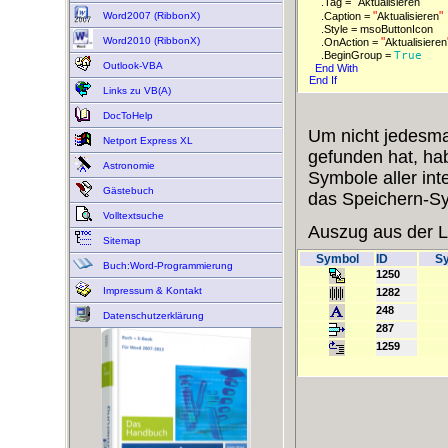
"
"
    .Tag = 
Aktualisieren
"
"
Word2007 (RibbonX)
    .Caption = 
Aktualisieren
    .Style = msoButtonIcon

Word2010 (RibbonX)
"
    .OnAction = 
Aktualisieren
    .BeginGroup = 
True 
Outlook-VBA
End 
With 
End 
If 
Links zu VB(A)
DocToHelp
Um nicht jedesmal
Netport Express XL
gefunden hat, hab
Astronomie
Symbole aller int
Gästebuch
das Speichern-Sym
Volltextsuche
Auszug aus der L
Sitemap
Symbol
ID
S
Buch:Word-Programmierung
1250
Impressum & Kontakt
1282
248
Datenschutzerklärung
287
1259