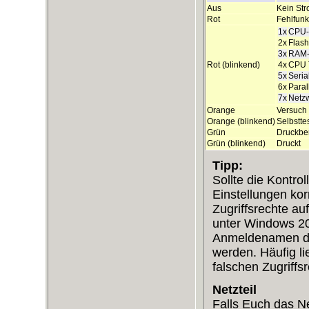
Aus
Kein St
Rot
Fehlfunk
1x
CPU-
2x
Flash
3x
RAM-
Rot (blinkend)
4x
CPU T
5x
Seria
6x
Paral
7x
Netzw
Orange
Versuch
Orange (blinkend)
Selbstte
Grün
Druckber
Grün (blinkend)
Druckt
Tipp:
Sollte die Kontro
Einstellungen kor
Zugriffsrechte au
unter Windows 2
Anmeldenamen des
werden. Häufig li
falschen Zugriffs
Netzteil
Falls Euch das Ne