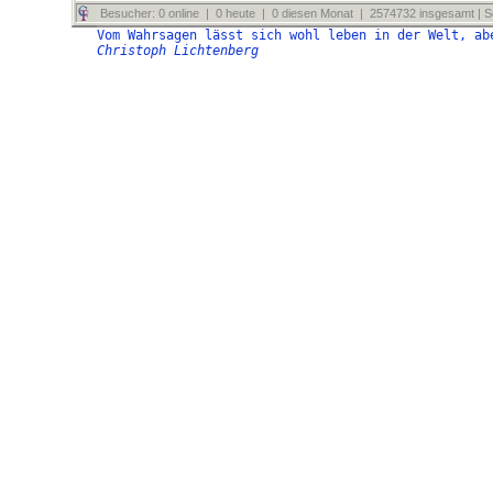
Besucher: 0 online | 0 heute | 0 diesen Monat | 2574732 insgesamt | Se
Vom Wahrsagen lässt sich wohl leben in der Welt, ab
Christoph Lichtenberg