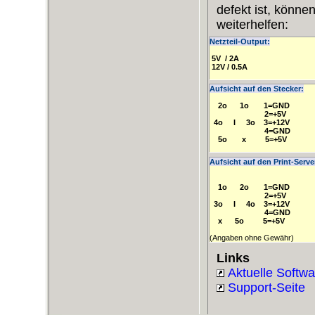
defekt ist, könn
weiterhelfen:
Netzteil-Output:
 5V  / 2A

 12V / 0.5A
Aufsicht auf den Stecker:
    2o      1o       1=GND

                          2=+5V

  4o     I     3o    3=+12V

                          4=GND

    5o       x         5=+5V
Aufsicht auf den Print-Serv
    1o      2o       1=GND

                          2=+5V

  3o     I     4o    3=+12V

                          4=GND

    x      5o         5=+5V
Links
Aktuelle Softwa
Support-Seite