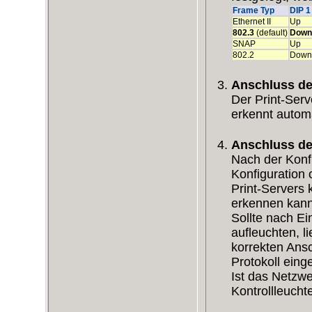
Frame Typ
DIP 1
Ethernet II
Up
802.3
(default)
Down
SNAP
Up
802.2
Down
Anschluss de
Der Print-Ser
erkennt autom
Anschluss de
Nach der Konfi
Konfiguration 
Print-Servers 
erkennen kann
Sollte nach Ei
aufleuchten, l
korrekten Ans
Protokoll einge
Ist das Netzwe
Kontrollleucht