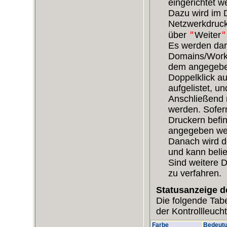
eingerichtet w
Dazu wird im D
Netzwerkdruck
"
"
über
Weiter
Es werden dar
Domains/Workgr
dem angegeben
Doppelklick a
aufgelistet, 
Anschließend m
werden. Sofern
Druckern befin
angegeben we
Danach wird d
und kann beli
Sind weitere 
zu verfahren.
Statusanzeige d
Die folgende Tabe
der Kontrollleucht
Farbe
Bedeut