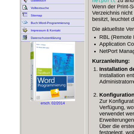
zu ände
netportc
Gästebuch
Wenn der Print-S
Volltextsuche
Verzeichnis nicht
Sitemap
besitzt, leuchtet
Buch:Word-Programmierung
Die aktuellste V
Impressum & Kontakt
RBL (Remote B
Datenschutzerklärung
Application C
NetPort Manag
Kurzanleitung:
Installation 
Installation e
Administratorr
Konfiguration
Zur Konfigurat
ersch. 02/2014
Verfügung, wov
verwendet werd
Erweiterungen 
Über die erste
festgelegt, wo