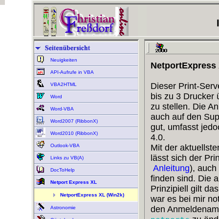
Neuigkeiten
NetportExpress 
API-Aufrufe in VBA
Dieser Print-Serv
VBA2HTML
bis zu 3 Drucker 
Word
zu stellen. Die A
Word-VBA
auch auf den Suppo
Word2007 (RibbonX)
gut, umfasst jed
Word2010 (RibbonX)
4.0.
Outlook-VBA
Mit der aktuellst
lässt sich der Pr
Links zu VB(A)
Anleitung
), auch
DocToHelp
finden sind. Die 
Netport Express XL
Prinzipiell gilt 
NetportExpress XL (Win2k)
war es bei mir no
den Anmeldename
Astronomie