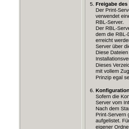
Freigabe des
Der Print-Ser
verwendet ein
RBL-Server.
Der RBL-Server
dem die RBL-D
erreicht werd
Server über d
Diese Dateien 
Installationsve
Dieses Verzei
mit vollem Zug
Prinzip egal s
Konfiguration
Sofern die Kon
Server vom In
Nach dem Sta
Print-Servern 
aufgelistet. F
eigener Ordn