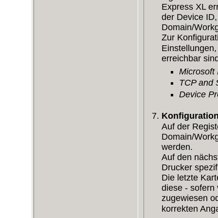
Express XL er
der Device ID
Domain/Workg
Zur Konfigurat
Einstellungen
erreichbar sin
Microsoft
TCP and
Device Pr
Konfiguration
Auf der Regis
Domain/Workgro
werden.
Auf den nächst
Drucker spezif
Die letzte Kart
diese - sofer
zugewiesen ode
korrekten Ang