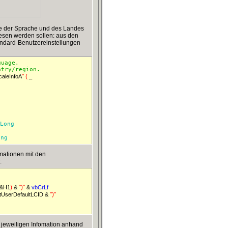
ge der Sprache und des Landes
elesen werden sollen: aus den
andard-Benutzereinstellungen
guage.
ntry/region.
"
(
aleInfoA
_ 
Long 
ong 
mationen mit den
.
)
"
)
"
&H1
& 
 & 
vbCrLf 
"
)
"
tUserDefaultLCID & 
r jeweiligen Infomation anhand