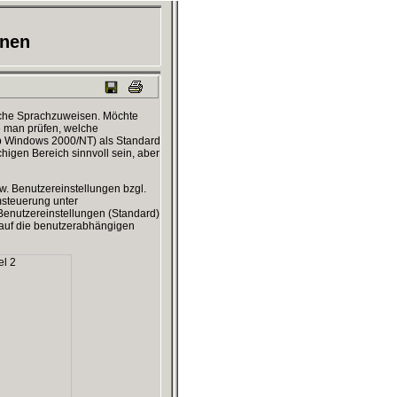
onen
ache Sprachzuweisen. Möchte
te man prüfen, welche
b Windows 2000/NT) als Standard
higen Bereich sinnvoll sein, aber
zw. Benutzereinstellungen bzgl.
msteuerung unter
 Benutzereinstellungen (Standard)
t auf die benutzerabhängigen