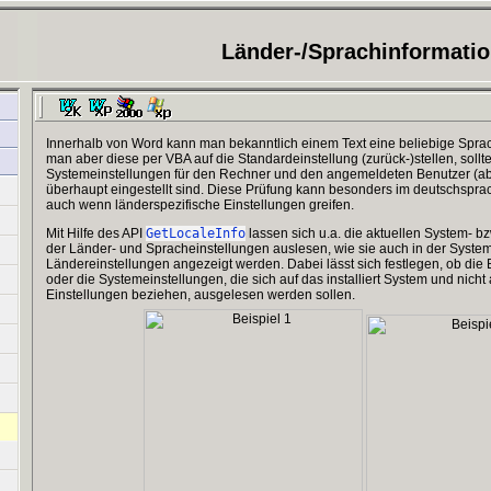
Länder-/Sprachinformati
Innerhalb von Word kann man bekanntlich einem Text eine beliebige Spr
man aber diese per VBA auf die Standardeinstellung (zurück-)stellen, soll
Systemeinstellungen für den Rechner und den angemeldeten Benutzer (a
überhaupt eingestellt sind. Diese Prüfung kann besonders im deutschsprac
auch wenn länderspezifische Einstellungen greifen.
Mit Hilfe des API
GetLocaleInfo
lassen sich u.a. die aktuellen System- b
der Länder- und Spracheinstellungen auslesen, wie sie auch in der Syste
Ländereinstellungen angezeigt werden. Dabei lässt sich festlegen, ob die
oder die Systemeinstellungen, die sich auf das installiert System und nich
Einstellungen beziehen, ausgelesen werden sollen.