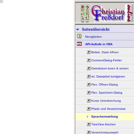
Neuigkeiten
API-Aufrufe in VBA
Belieb. Datei öffnen
CommonDialog-Fehler
Dateidatum lesen & setzen
rel. Dateipfad korrigieren
Flex. Öffnen-Dialog
Flex. Speichern-Dialog
Kurze Unterbrechung
Pfade und Verzeichnisse
Spracheinstellung
TreeView löschen
Verzeichnisauswahl