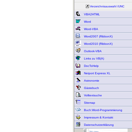
Verzeichnisauswahl /UNC
VBA2HTML
Word
Word-VBA
Word2007 (RibbonX)
Word2010 (RibbonX)
Outlook-VBA
Links zu VB(A)
DocToHelp
Netport Express XL
Astronomie
Gästebuch
Volltextsuche
Sitemap
Buch:Word-Programmierung
Impressum & Kontakt
Datenschutzerklärung