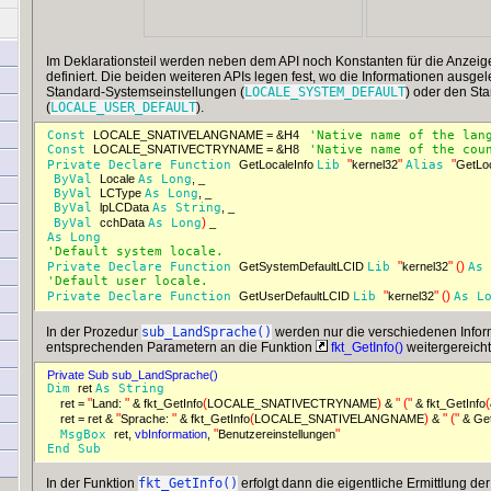
Im Deklarationsteil werden neben dem API noch Konstanten für die Anzei
definiert. Die beiden weiteren APIs legen fest, wo die Informationen ausg
Standard-Systemseinstellungen (
LOCALE_SYSTEM_DEFAULT
) oder den St
(
LOCALE_USER_DEFAULT
).
Const 
LOCALE_SNATIVELANGNAME = &H4 
'Native name of the lan
Const 
LOCALE_SNATIVECTRYNAME = &H8 
'Native name of the cou
"
"
"
Private 
Declare 
Function 
GetLocaleInfo 
Lib 
kernel32
Alias 
GetLoc
ByVal 
Locale 
As 
Long
, _ 
ByVal 
LCType 
As 
Long
, _ 
ByVal 
lpLCData 
As 
String
, _ 
)
ByVal 
cchData 
As 
Long
_ 
As 
Long 
'Default system locale.
"
"
(
)
Private 
Declare 
Function 
GetSystemDefaultLCID 
Lib 
kernel32
As 
'Default user locale.
"
"
(
)
Private 
Declare 
Function 
GetUserDefaultLCID 
Lib 
kernel32
As 
L
In der Prozedur
sub_LandSprache()
werden nur die verschiedenen Infor
entsprechenden Parametern an die Funktion
fkt_GetInfo()
weitergereicht
Private Sub sub_LandSprache()  
Dim 
ret 
As 
String 
"
"
(
)
"
(
"
(
ret = 
Land: 
 & fkt_GetInfo
LOCALE_SNATIVECTRYNAME
& 
 & fkt_GetInfo
"
"
(
)
"
(
"
ret = ret & 
Sprache: 
 & fkt_GetInfo
LOCALE_SNATIVELANGNAME
& 
 & Ge
"
"
MsgBox 
ret, 
vbInformation
, 
Benutzereinstellungen
End 
Sub 
In der Funktion
fkt_GetInfo()
erfolgt dann die eigentliche Ermittlung de